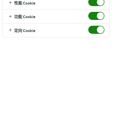
发达奶酪在Arla Foods的发展史上占据了重要的地
性能 Cookie
位。从20世纪70年代中期到90年代初，大量的丹
功能 Cookie
麦鲜奶被加工成发达奶酪并出口到中东地区。
1987年，希腊向欧盟最高法院提起诉讼。
定向 Cookie
法院最终在2005年宣判：只有希腊生产的绵羊和山羊奶产品才能
在欧洲冠以“发达奶酪”名称。
1991年， Arla创建了Apetina®品牌并在稍后将其选作Arla公司在欧
洲境内销售的白奶酪品牌。
市场范围
目前，Arla Apetina®是Arla旗下最有实力的国际品牌之一，其产品
销往全球30多个国家。这一传统的白奶酪仅在丹麦的Kruså乳品厂
进行生产。