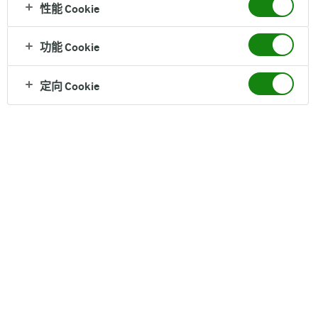
性能 Cookie
Arla
®
获得的荣誉
功能 Cookie
定向 Cookie
丹麦是最早立法采用有机耕种的国家，拥有严格的有机食品标准。
作为全球最大有机乳制品专家，Arla
®
提供安全与健康的乳制品，
获得皇室青睐，以来一直是丹麦皇室的御用品牌。