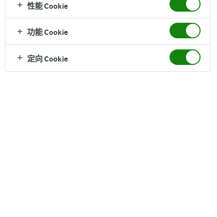
性能 Cookie
纯牛奶
功能 Cookie
三重有机认证, 独有有机1000法则, 123mg原生高钙
定向 Cookie
营养成分（每100克）
脂肪 3.6 g, 蛋白质 3.5 g
配料
有机生牛乳 产地：丹麦
保质期
12个月
净含量
250ml