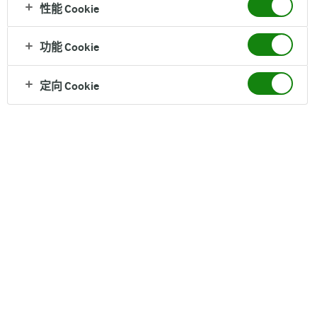
"If you want your children to be intelligent, read them fairy tales. If you
性能 Cookie
want them to be more intelligent, read them more fairy tales."~Albert
Einstein~ (1879-1955)
功能 Cookie
爱因斯坦说，如果想让你的孩子聪明，就应该给他读童话；如果想
定向 Cookie
让你的孩子变得更聪明，就让他读更多的童话。
孩子们就生活在童话中，童话是精神营养。Arla来自童话大师安徒
生的故乡丹麦，我们有美丽的小美人鱼、
勇敢的锡兵、坚强的丑小鸭、可爱的拇指姑娘…….
童话中会有各式各样的角色，它不是简单的讲给孩子一个道理，而
是鼓励孩子们去展开幻想的翅膀，发掘自己的角色，
探索属于他们自己的美好天地。